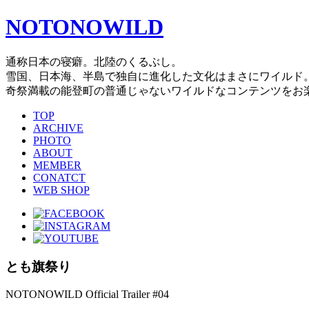
NOTONOWILD
通称日本の寝癖。北陸のくるぶし。
雪国、日本海、半島で独自に進化した文化はまさにワイルド
奇祭満載の能登町の普通じゃないワイルドなコンテンツをお
TOP
ARCHIVE
PHOTO
ABOUT
MEMBER
CONATCT
WEB SHOP
とも旗祭り
NOTONOWILD Official Trailer #04