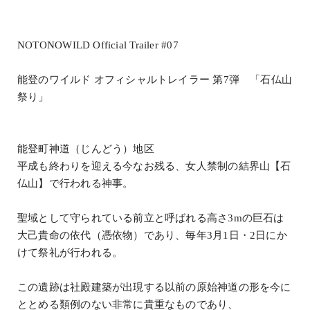
NOTONOWILD Official Trailer #07
能登のワイルド オフィシャルトレイラー 第7弾 「石仏山
祭り」
能登町神道（じんどう）地区
平成も終わりを迎える今なお残る、女人禁制の結界山【石
仏山】で行われる神事。
聖域として守られている前立と呼ばれる高さ3mの巨石は
大己貴命の依代（憑依物）であり、毎年3月1日・2日にか
けて祭礼が行われる。
この遺跡は社殿建築が出現する以前の原始神道の形を今に
ととめる類例のない非常に貴重なものであり、