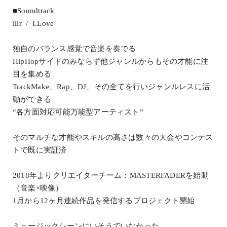
■Soundtrack
illr / I.Love
独自のバランス感覚で音楽を奏でる
HipHopサイドのみならず他ジャンルからもその才能に注
目を集める
TrackMake、Rap、DJ、その全てを行いジャンルレスに活
動ができる
“各方面対応可能万能型アーティスト”
そのマルチな才能やスキルの高さは数々の大会やコンテス
トで既に実証済
2018年よりクリエイターチーム：MASTERFADERを始動
（音楽×映像）
1月から12ヶ月連続作品を発信するプロジェクト開始
ミュージックシーンにいそうでいなかった