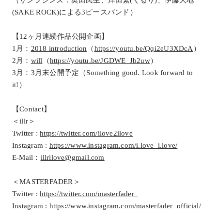
（サンフジンズ：奥田民生、岸田繁(くるり)、伊藤大地
(SAKE ROCK)による3ピースバンド）
【12ヶ月連続作品公開企画】
1月：
2018 introduction
（
https://youtu.be/Qqi2eU3XDcA
）
2月：
will
（
https://youtu.be/JGDWE_Jb2uw
）
3月：3月末公開予定（Something good. Look forward to
it!）
【Contact】
＜illr＞
Twitter :
https://twitter.com/ilove2ilove
Instagram :
https://www.instagram.com/i.love_i.love/
E-Mail：
illrilove@gmail.com
＜MASTERFADER＞
Twitter :
https://twitter.com/masterfader_
Instagram :
https://www.instagram.com/masterfader_official/